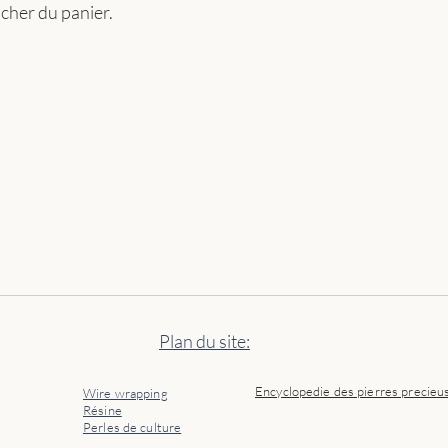
s cher du panier.
Plan du site:
Encyclopedie des pierres precieu
Wire wrapping
Résine
Perles de culture