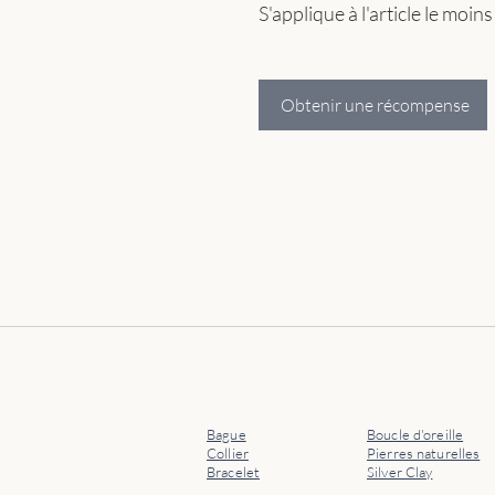
S'applique à l'article le moin
Obtenir une récompense
Bague
Boucle d'oreille
Collier
Pierres naturelles
Bracelet
Silver Clay