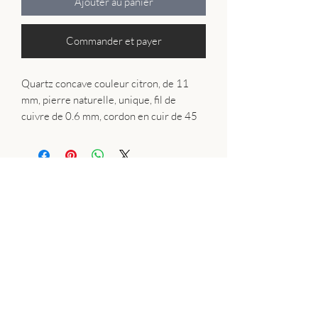
Ajouter au panier
Commander et payer
Quartz concave couleur citron, de 11
mm, pierre naturelle, unique, fil de
cuivre de 0.6 mm, cordon en cuir de 45
Plan du site:
Bague
Collier
Bracelet
Boucle d'oreille
Pierres naturelles
Wire wrapping
Résine
Perles de culture