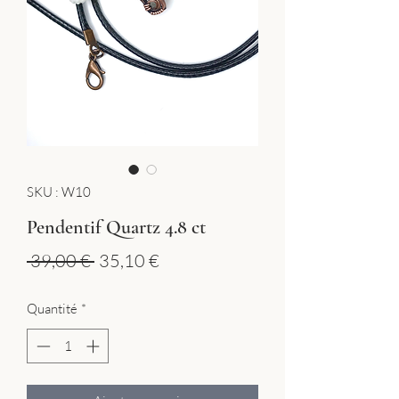
SKU : W10
Pendentif Quartz 4.8 ct
Prix
Prix
 39,00 € 
35,10 €
original
promotionnel
Quantité
*