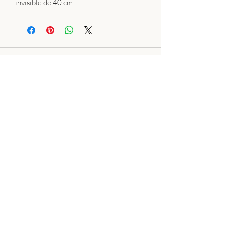
invisible de 40 cm.
Plan du site:
Bague
Collier
Bracelet
Boucle d'oreille
Pierres naturelles
Wire wrapping
Résine
Perles de culture
Silver Clay
Encyclopedie des pierres precieuses
Conditions Générales de Vente
Cookies
Conditions d’utilisation
Politique de confidentialité