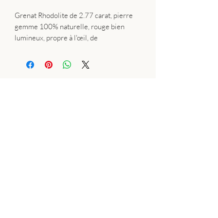
Grenat Rhodolite de 2.77 carat, pierre
gemme 100% naturelle, rouge bien
lumineux, propre à l'œil, de
9.2X8X4 mm.
Bague argent sterling 925/1000
réglable, forme ovale, de 2.1 gr, avec
poinçon de garantie métal et poinçon
Plan du site:
garantie fabricant.
Bague
Collier
Bracelet
Boucle d'oreille
Pierres naturelles
Wire wrapping
Résine
Perles de culture
Silver Clay
Encyclopedie des pierres precieuses
Conditions Générales de Vente