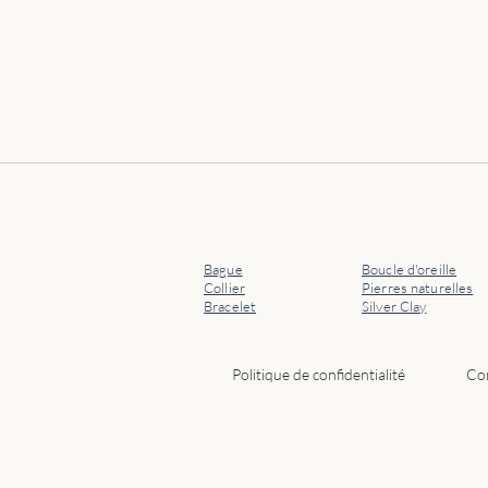
Bague
Boucle d'oreille
Collier
Pierres naturelles
Bracelet
Silver Clay
Politique de confidentialité
Con