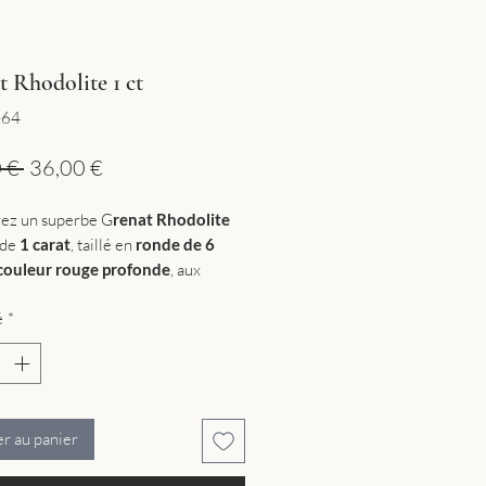
 Rhodolite 1 ct
-64
Prix
Prix
 € 
36,00 €
original
promotionnel
ez un superbe G
renat Rhodolite
de
1 carat
, taillé en
ronde de 6
couleur rouge profonde
, aux
raffinées de framboise, offre un
é
*
aleureux et élégant.
re précieuse idéale pour la
 de bijoux uniques ou pour enrichir
lection gemmologique.
emme naturelle au rouge
er au panier
que, symbole de passion et de