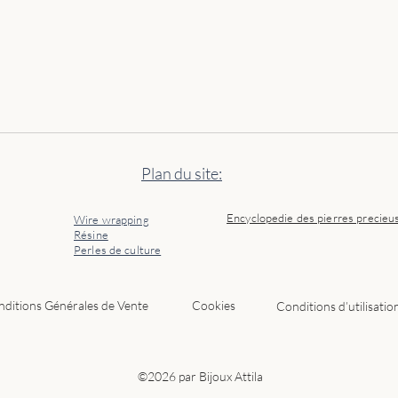
Plan du site:
Encyclopedie des pierres precieu
Wire wrapping
Résine
Perles de culture
ditions Générales de Vente
Cookies
Conditions d’utilisatio
©2026 par Bijoux Attila