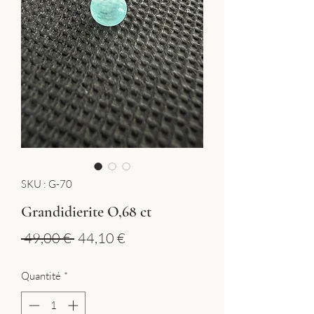
SKU : G-70
Grandidierite O,68 ct
Prix
Prix
 49,00 € 
44,10 €
original
promotionnel
Quantité
*