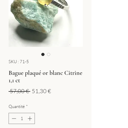
SKU : 71-5
Bague plaqué or blanc Citrine
1,1 ct
Prix
Prix
 57,00 € 
51,30 €
original
promotionnel
Quantité
*