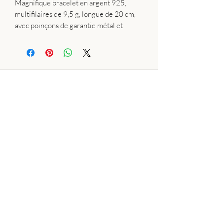
Magnifique bracelet en argent 925,
multifilaires de 9,5 g, longue de 20 cm,
avec poinçons de garantie métal et
fabricant.
Plan du site:
Bague
Collier
Bracelet
Boucle d'oreille
Pierres naturelles
Wire wrapping
Résine
Perles de culture
Silver Clay
Encyclopedie des pierres precieuses
Conditions Générales de Vente
Cookies