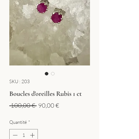
SKU : 203
Boucles d'oreilles Rubis 1 ct
Prix
Prix
 100,00 € 
90,00 €
original
promotionnel
Quantité
*