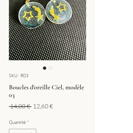
SKU : R03
Boucles d'oreille Ciel, modèle
03
Prix
Prix
 14,00 € 
12,60 €
original
promotionnel
Quantité
*