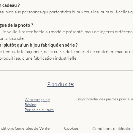
libremen
n cadeau ?
cette ét
ssi bien aux personnes qui portent des bijoux tous les jours qu'à celles 
l'
argent
particuli
gue de la photo ?
pour son
 Je veille à rester fidèle au modèle présenté, mais de légères différenc
vous int
on artisanale.
l'article
l plutôt qu'un bijou fabriqué en série ?
mon blo
le temps de le façonner, de le cuire, de le polir et de contrôler chaque d
J'aime i
produit issu d'une fabrication industrielle.
accompa
quotidie
Elle peu
Plan du site:
sobre et
bagues f
plus per
Encyclopedie des pierres precieu
Wire wrapping
Résine
Lorsque 
Perles de culture
toujours
chaque dé
l'équilib
ditions Générales de Vente
Cookies
Conditions d’utilisatio
hasard. 