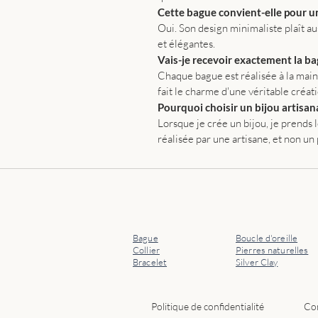
Cette bague convient-elle pour u
Oui. Son design minimaliste plaît au
et élégantes.
Vais-je recevoir exactement la ba
Chaque bague est réalisée à la main.
fait le charme d'une véritable créati
Pourquoi choisir un bijou artisana
Lorsque je crée un bijou, je prends 
réalisée par une artisane, et non un 
Bague
Boucle d'oreille
Collier
Pierres naturelles
Bracelet
Silver Clay
Politique de confidentialité
Con