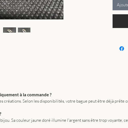
Ajout
les mode
détail a
lumière 
douceur 
Je réali
dans mon
une par 
cette ma
chaque c
bagues p
seront j
La citri
avec sa 
elle révè
uniquement à la commande ?
éclatant
créations. Selon les disponibilités, votre bague peut être déjà prête 
chaleur 
avec tou
?
Pour cett
bijou. Sa couleur jaune doré illumine l'argent sans être trop voyante, ce 
une tec