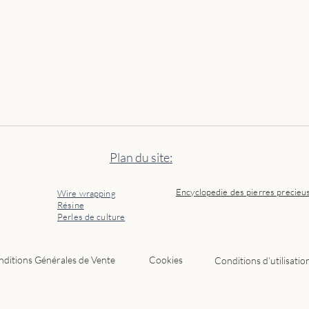
Plan du site:
Encyclopedie des pierres precieu
Wire wrapping
Résine
Perles de culture
ditions Générales de Vente
Cookies
Conditions d’utilisatio