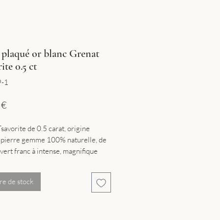
 plaqué or blanc Grenat
ite 0.5 ct
9-1
Prix
 €
savorite de 0.5 carat, origine
, pierre gemme 100% naturelle, de
vert franc à intense, magnifique
té.
aqué or blanc en argent sterling
re de stock
able jusqu'à une taille maximale de
.8 gr, forme ronde, avec poinçon de
 métal et poinçon garantie
.