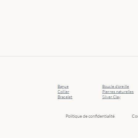
Bague
Boucle d'oreille
Collier
Pierres naturelles
Bracelet
Silver Clay
Politique de confidentialité
Con