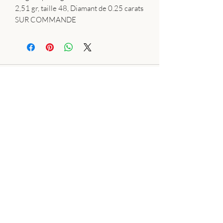
2,51 gr, taille 48, Diamant de 0.25 carats
SUR COMMANDE
Plan du site:
Bague
Collier
Bracelet
Boucle d'oreille
Pierres naturelles
Wire wrapping
Résine
Perles de culture
Silver Clay
Encyclopedie des pierres precieuses
Conditions Générales de Vente
Cookies