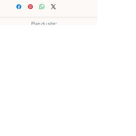
Plan du site:
Bague
Collier
Bracelet
Boucle d'oreille
Pierres naturelles
Wire wrapping
Résine
Perles de culture
Silver Clay
Encyclopedie des pierres precieuses
Conditions Générales de Vente
Cookies
Conditions d’utilisation
Politique de confidentialité