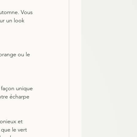
automne. Vous 
ur un look 
orange ou le 
 façon unique 
otre écharpe 
onieux et 
que le vert 