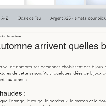
e A-Z
Opale de Feu
Argent 925 - le métal pour bijo
min de lecture
utomne arrivent quelles b
rrive, de nombreuses personnes choisissent des bijoux 
extures de cette saison. Voici quelques idées de bijoux 
nt l'automne :
chaudes : 
 que l'orange, le rouge, le bordeaux, le marron et le do