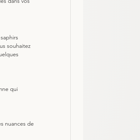
des dans vos 
 saphirs 
us souhaitez 
quelques 
mne qui 
es nuances de 