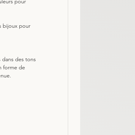
uleurs pour 
s bijoux pour 
s dans des tons 
n forme de 
enue.