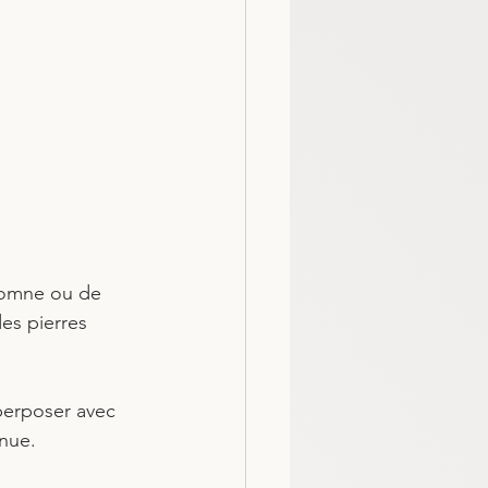
utomne ou de 
es pierres 
uperposer avec 
enue.