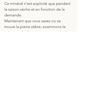
Ce minéral n'est exploité que pendant 
la saison sèche et en fonction de la 
demande.
Maintenant que vous savez où se 
trouve la pierre zèbre, examinons le 
prix attendu de votre nouveau cristal. 
Prix et valeur de la pierre 
zèbre
Bien que la pierre zèbre provienne 
principalement d'un seul endroit, il 
n'est pas rare de l'obtenir. Elle est donc 
assez abordable. Toutefois, comme 
pour la plupart des pierres précieuses, 
plus la pierre zèbre est grande, plus 
son prix est élevé. 
Les pierres zèbres se vendent 