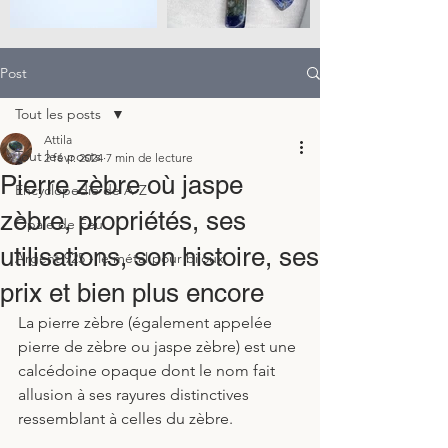
Post
Tout les posts
Attila
Tout les posts
2 févr. 2024
7 min de lecture
Pierre zèbre où jaspe
Encyclopedie de A-Z
zèbre, propriétés, ses
Opale de Feu
utilisations, son histoire, ses
Argent 925 - le métal pour bijoux
prix et bien plus encore
La pierre zèbre (également appelée 
pierre de zèbre ou jaspe zèbre) est une 
calcédoine opaque dont le nom fait 
allusion à ses rayures distinctives 
ressemblant à celles du zèbre. 