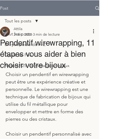
Post
Tout les posts
Attila
Tout les posts
2 déc. 2023
3 min de lecture
Pendentif wirewrapping, 11
Encyclopedie de A-Z
étapes vous aider à bien
Opale de Feu
choisir votre bijoux
Argent 925 - le métal pour bijoux
Choisir un pendentif en wirewrapping 
peut être une expérience créative et 
personnelle. Le wirewrapping est une 
technique de fabrication de bijoux qui 
utilise du fil métallique pour 
envelopper et mettre en forme des 
pierres ou des cristaux. 
Choisir un pendentif personnalisé avec 