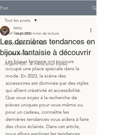
Post
Tout les posts
Attila
Tout les posts
1 sept. 2025
4 min de lecture
Les dernières tendances en
Encyclopedie de A-Z
bijoux fantaisie à découvrir
Opale de Feu
Les bijoux fantaisie ont toujours 
Argent 925 - le métal pour bijoux
occupé une place spéciale dans la 
mode. En 2023, la scène des 
accessoires est dominée par des styles 
qui allient créativité et accessibilité. 
Que vous soyez à la recherche de 
pièces uniques pour vous-même ou 
pour un cadeau, connaître les 
dernières tendances vous aidera à faire 
des choix éclairés. Dans cet article, 
nous allons explorer les tendances 