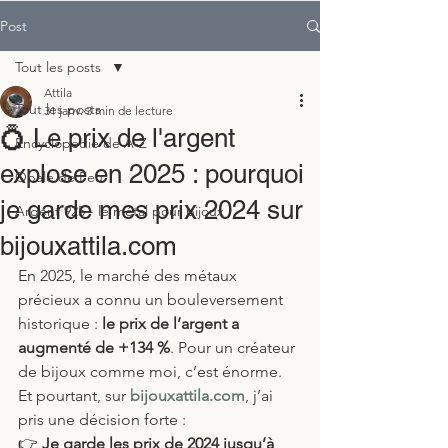
Post
Tout les posts
Attila
Tout les posts
31 janv.
3 min de lecture
💍 Le prix de l'argent
Encyclopedie de A-Z
explose en 2025 : pourquoi
Opale de Feu
je garde mes prix 2024 sur
Argent 925 - le métal pour bijoux
bijouxattila.com
En 2025, le marché des métaux 
précieux a connu un bouleversement 
historique : 
le prix de l’argent a 
augmenté de +134 %
. Pour un créateur 
de bijoux comme moi, c’est énorme. 
Et pourtant, sur 
bijouxattila.com
, j’ai 
pris une décision forte :
👉 
Je garde les prix de 2024 jusqu’à 