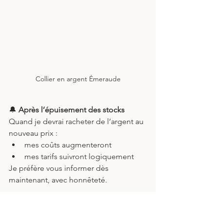
Collier en argent Émeraude
🔔
 Après l’épuisement des stocks
Quand je devrai racheter de l’argent au 
nouveau prix :
mes coûts augmenteront
mes tarifs suivront logiquement
Je préfère vous informer dès 
maintenant, avec honnêteté.
🌿
 Acheter sur 
bijouxattila.com
, c’est 
un choix de valeurs