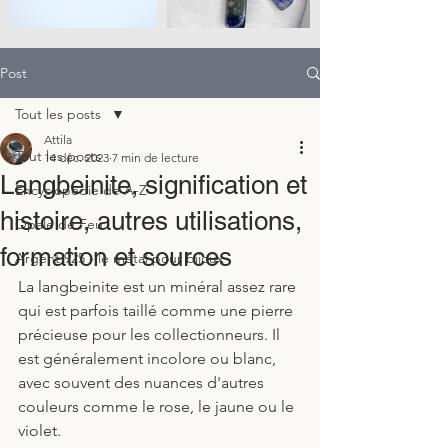
Post
Tout les posts
Attila
Tout les posts
14 déc. 2023
7 min de lecture
Langbeinite, signification et
Encyclopedie de A-Z
histoire, autres utilisations,
Opale de Feu
formation et sources
Argent 925 - le métal pour bijoux
La langbeinite est un minéral assez rare 
qui est parfois taillé comme une pierre 
précieuse pour les collectionneurs. Il 
est généralement incolore ou blanc, 
avec souvent des nuances d'autres 
couleurs comme le rose, le jaune ou le 
violet. 