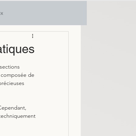
ux
ratiques
sections 
nt composée de 
précieuses 
 Cependant, 
t techniquement 