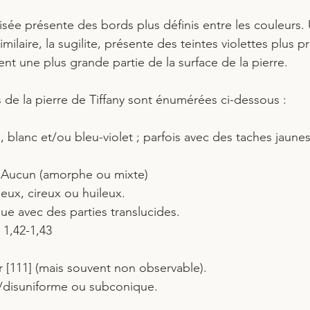
isée présente des bords plus définis entre les couleurs.
milaire, la sugilite, présente des teintes violettes plus p
ent une plus grande partie de la surface de la pierre.
s de la pierre de Tiffany sont énumérées ci-dessous :
u, blanc et/ou bleu-violet ; parfois avec des taches jaune
e : Aucun (amorphe ou mixte)
neux, cireux ou huileux.
e avec des parties translucides.
 1,42-1,43
ur [111] (mais souvent non observable).
re/disuniforme ou subconique.