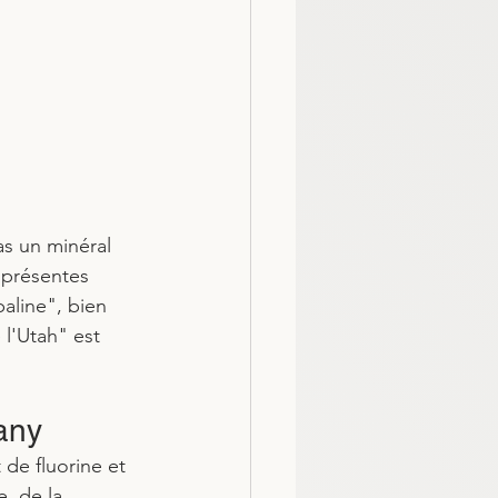
as un minéral 
 présentes 
aline", bien 
l'Utah" est 
fany
 de fluorine et 
, de la 