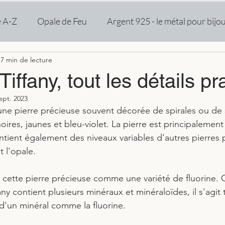
e A-Z
Opale de Feu
Argent 925 - le métal pour bijo
7 min de lecture
Tiffany, tout les détails p
ept. 2023
t une pierre précieuse souvent décorée de spirales ou de 
noires, jaunes et bleu-violet. La pierre est principaleme
ontient également des niveaux variables d'autres pierres 
t l'opale. 
 cette pierre précieuse comme une variété de fluorine.
any contient plusieurs minéraux et minéraloïdes, il s'agi
d'un minéral comme la fluorine. 