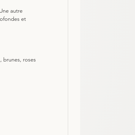
 Une autre 
rofondes et 
s, brunes, roses 