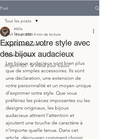
Post
Tout les posts
Attila
Tout les posts
13 oct. 2025
4 min de lecture
Exprimez votre style avec
Encyclopedie de A-Z
des bijoux audacieux
Opale de Feu
Les bijoux audacieux sont bien plus 
Argent 925 - le métal pour bijoux
que de simples accessoires. Ils sont 
une déclaration, une extension de 
votre personnalité et un moyen unique 
d’exprimer votre style. Que vous 
préfériez les pièces imposantes ou les 
designs originaux, les bijoux 
audacieux attirent l’attention et 
ajoutent une touche de caractère à 
n’importe quelle tenue. Dans cet 
article, découvrez comment choisir, 