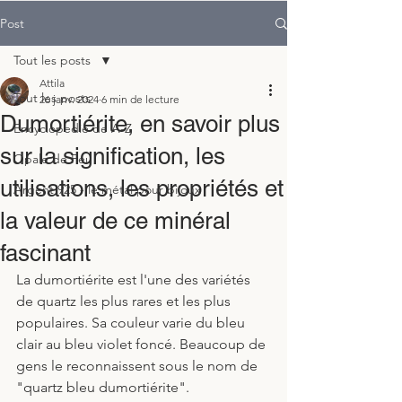
Post
Tout les posts
Attila
Tout les posts
26 janv. 2024
6 min de lecture
Dumortiérite, en savoir plus
Encyclopedie de A-Z
sur la signification, les
Opale de Feu
utilisations, les propriétés et
Argent 925 - le métal pour bijoux
la valeur de ce minéral
fascinant
La dumortiérite est l'une des variétés 
de quartz les plus rares et les plus 
populaires. Sa couleur varie du bleu 
clair au bleu violet foncé. Beaucoup de 
gens le reconnaissent sous le nom de 
"quartz bleu dumortiérite".