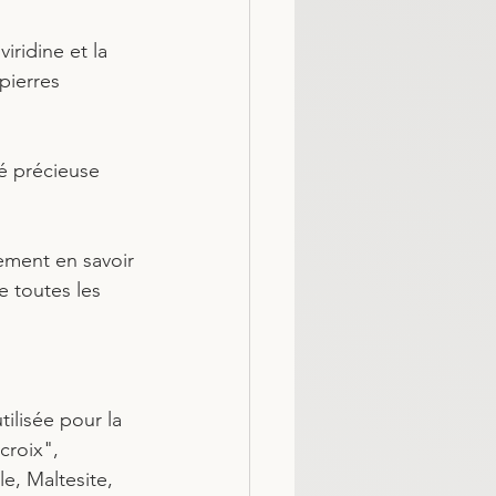
iridine et la 
pierres 
té précieuse 
lement en savoir 
e toutes les 
ilisée pour la 
croix", 
le, Maltesite, 