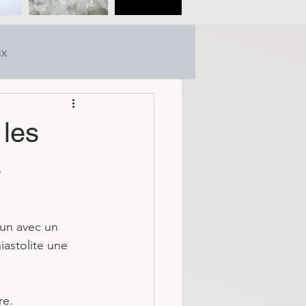
ux
 les
s
run avec un 
astolite une 
re. 