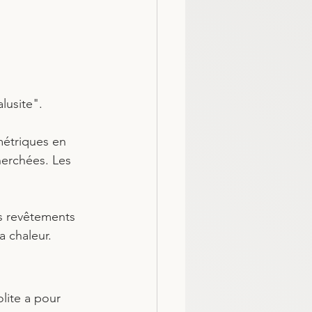
lusite". 
métriques en 
herchées. Les 
es revêtements 
a chaleur. 
olite a pour 