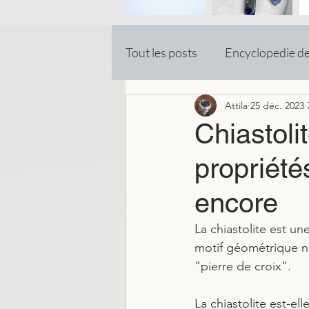
Tout les posts
Encyclopedie d
Attila
25 déc. 2023
Chiastoli
propriétés
encore
La chiastolite est u
motif géométrique no
"pierre de croix". 
La chiastolite est-el