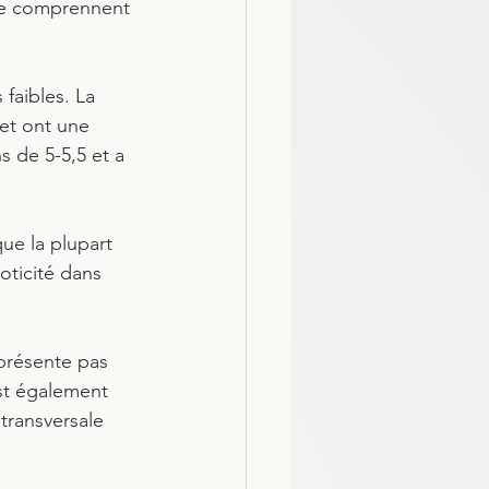
ite comprennent 
 faibles. La 
 et ont une 
s de 5-5,5 et a 
ue la plupart 
oticité dans 
 présente pas 
st également 
transversale 