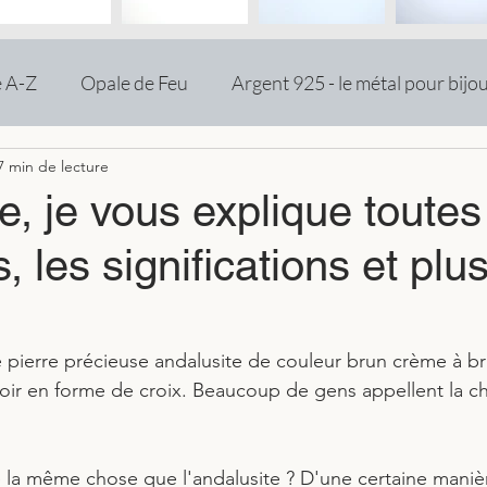
e A-Z
Opale de Feu
Argent 925 - le métal pour bijo
7 min de lecture
te, je vous explique toutes
, les significations et plu
ne pierre précieuse andalusite de couleur brun crème à b
ir en forme de croix. Beaucoup de gens appellent la chi
le la même chose que l'andalusite ? D'une certaine maniè