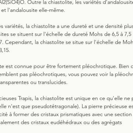
l2(SiO4)O. Outre la chiastolite, les variétés d'andalous
 et l'andalousite elle-même.
s variétés, la chiastolite a une dureté et une densité plus
tes se situent sur l'échelle de dureté Mohs de 6,5 à 7,5
7. Cependant, la chiastolite se situe sur l'échelle de Moh
3,15.
ite est connue pour être fortement pléochrotique. Bien q
semblent pas pléochrotiques, vous pouvez voir la pléochr
ransparentes ou translucides.
cieuses Trapis, la chiastolite est unique en ce qu'elle ne
elle n'est que pseudotétragonale). La pierre précieuse e
ité à former des cristaux prismatiques avec une section 
également des cristaux eudéhédraux ou des agrégats 