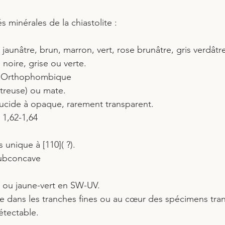
s minérales de la chiastolite :
, jaunâtre, brun, marron, vert, rose brunâtre, gris verdâtre
 noire, grise ou verte.
e : Orthophombique
vitreuse) ou mate.
lucide à opaque, rarement transparent.
 1,62-1,64
s unique à [110]( ?).
subconcave
 ou jaune-vert en SW-UV.
le dans les tranches fines ou au cœur des spécimens tran
tectable.