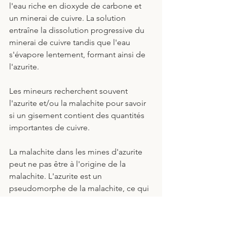
l'eau riche en dioxyde de carbone et 
un minerai de cuivre. La solution 
entraîne la dissolution progressive du 
minerai de cuivre tandis que l'eau 
s'évapore lentement, formant ainsi de 
l'azurite. 
Les mineurs recherchent souvent 
l'azurite et/ou la malachite pour savoir 
si un gisement contient des quantités 
importantes de cuivre. 
La malachite dans les mines d'azurite 
peut ne pas être à l'origine de la 
malachite. L'azurite est un 
pseudomorphe de la malachite, ce qui 
signifie que l'azurite se transforme 
parfois en malachite. Au cours de cette 
transformation, une altération se 