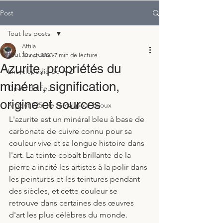
Post
Tout les posts
Attila
Tout les posts
30 oct. 2023
7 min de lecture
Azurite, propriétés du
Encyclopedie de A-Z
minéral, signification,
Opale de Feu
origine et sources
Argent 925 - le métal pour bijoux
L'azurite est un minéral bleu à base de 
carbonate de cuivre connu pour sa 
couleur vive et sa longue histoire dans 
l'art. La teinte cobalt brillante de la 
pierre a incité les artistes à la polir dans 
les peintures et les teintures pendant 
des siècles, et cette couleur se 
retrouve dans certaines des œuvres 
d'art les plus célèbres du monde.